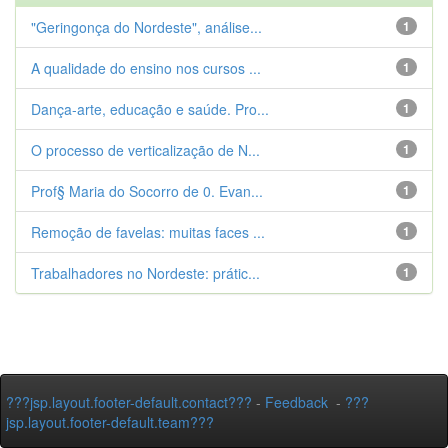
"Geringonça do Nordeste", análise...
1
A qualidade do ensino nos cursos ...
1
Dança-arte, educação e saúde. Pro...
1
O processo de verticalização de N...
1
Prof§ Maria do Socorro de 0. Evan...
1
Remoção de favelas: muitas faces ...
1
Trabalhadores no Nordeste: prátic...
1
???jsp.layout.footer-default.contact???
-
Feedback
-
???
jsp.layout.footer-default.team???