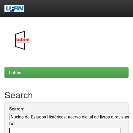
Skip
navigation
Labim
Search
Search:
for