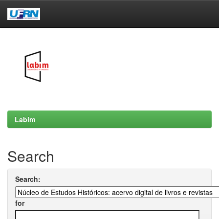
Skip
navigation
Labim
Search
Search:
for