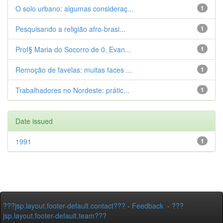
O solo urbano: algumas consideraç...
1
Pesquisando a religião afro-brasi...
1
Prof§ Maria do Socorro de 0. Evan...
1
Remoção de favelas: muitas faces ...
1
Trabalhadores no Nordeste: prátic...
1
Date issued
1991
1
???jsp.layout.footer-default.contact???
-
Feedback
-
???
jsp.layout.footer-default.team???