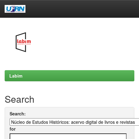
Skip
navigation
Labim
Search
Search:
for