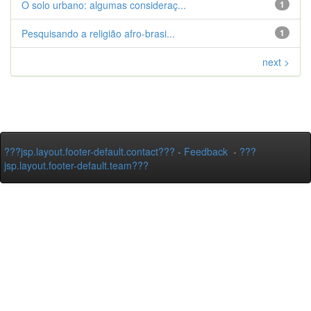
O solo urbano: algumas consideraç...
1
Pesquisando a religião afro-brasi...
1
next >
???jsp.layout.footer-default.contact???
-
Feedback
-
???
jsp.layout.footer-default.team???