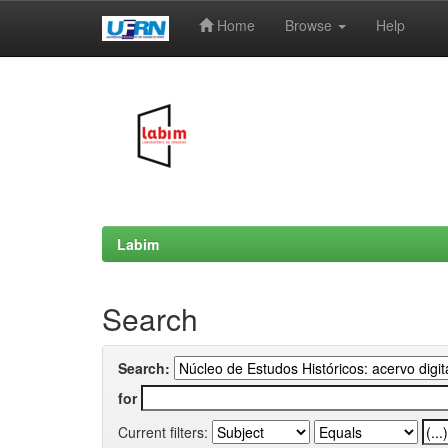
Home
Browse
Help
Skip
navigation
Labim
Search
Search:
for
Current filters: