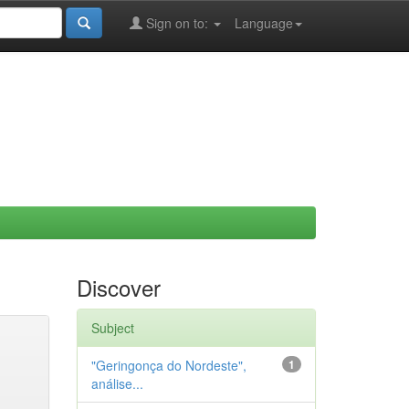
Sign on to:
Language
Discover
Subject
"Geringonça do Nordeste",
1
análise...