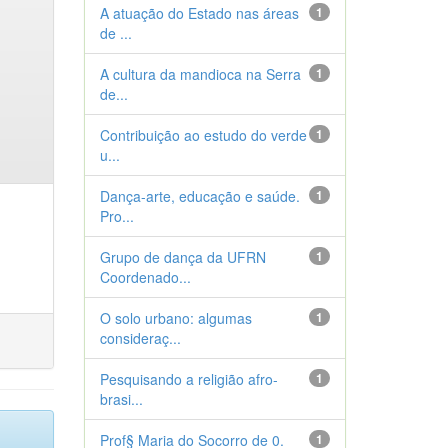
A atuação do Estado nas áreas
1
de ...
A cultura da mandioca na Serra
1
de...
Contribuição ao estudo do verde
1
u...
Dança-arte, educação e saúde.
1
Pro...
Grupo de dança da UFRN
1
Coordenado...
O solo urbano: algumas
1
consideraç...
Pesquisando a religião afro-
1
brasi...
Prof§ Maria do Socorro de 0.
1