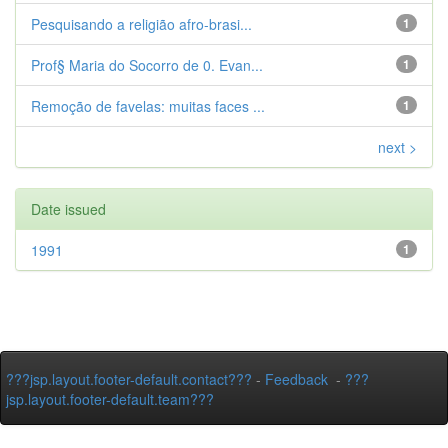
Pesquisando a religião afro-brasi...
1
Prof§ Maria do Socorro de 0. Evan...
1
Remoção de favelas: muitas faces ...
1
next >
Date issued
1991
1
???jsp.layout.footer-default.contact???
-
Feedback
-
???
jsp.layout.footer-default.team???