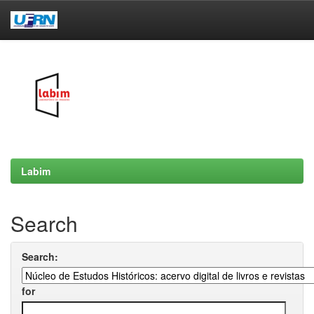
Skip
navigation
Labim
Search
Search:
for