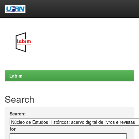
Skip
navigation
Labim
Search
Search:
for