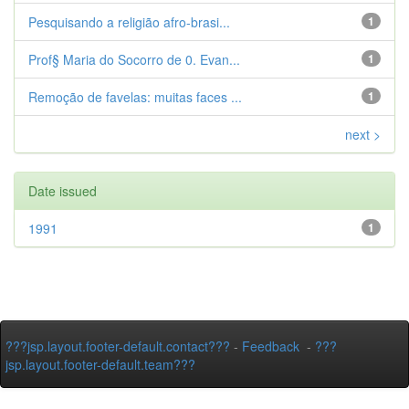
Pesquisando a religião afro-brasi...
1
Prof§ Maria do Socorro de 0. Evan...
1
Remoção de favelas: muitas faces ...
1
next >
Date issued
1991
1
???jsp.layout.footer-default.contact???
-
Feedback
-
???
jsp.layout.footer-default.team???