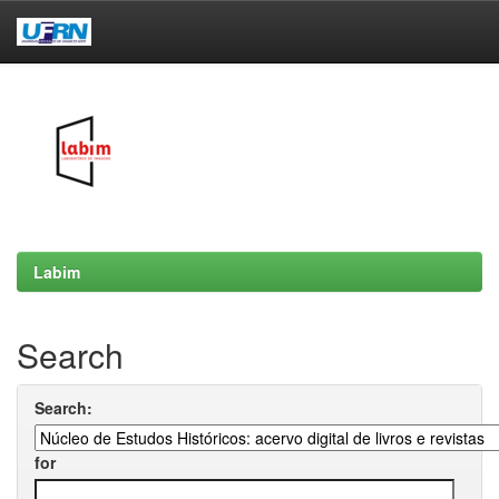
Skip
navigation
Labim
Search
Search:
for