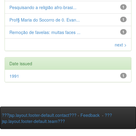
Pesquisando a religião afro-brasi...
1
Prof§ Maria do Socorro de 0. Evan...
1
Remoção de favelas: muitas faces ...
1
next >
Date issued
1991
1
???jsp.layout.footer-default.contact???
-
Feedback
-
???
jsp.layout.footer-default.team???