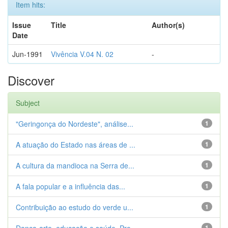
Item hits:
Issue
Title
Author(s)
Date
Jun-1991
Vivência V.04 N. 02
-
Discover
Subject
"Geringonça do Nordeste", análise...
1
A atuação do Estado nas áreas de ...
1
A cultura da mandioca na Serra de...
1
A fala popular e a influência das...
1
Contribuição ao estudo do verde u...
1
1