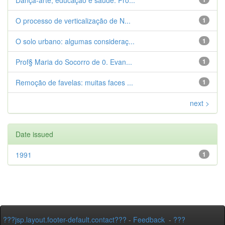
Dança-arte, educação e saúde. Pro...
O processo de verticalização de N...
1
O solo urbano: algumas consideraç...
1
Prof§ Maria do Socorro de 0. Evan...
1
Remoção de favelas: muitas faces ...
1
next >
Date issued
1991
1
???jsp.layout.footer-default.contact???
-
Feedback
-
???