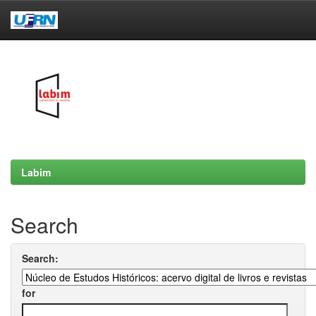
Skip
navigation
Labim
Search
Search:
for