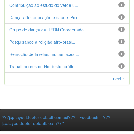
Contribuição ao estudo do verde u...
1
Dança-arte, educação e saúde. Pro...
1
Grupo de dança da UFRN Coordenado...
1
Pesquisando a religião afro-brasi...
1
Remoção de favelas: muitas faces ...
1
Trabalhadores no Nordeste: prátic...
1
next >
???jsp.layout.footer-default.contact???
-
Feedback
-
???
jsp.layout.footer-default.team???