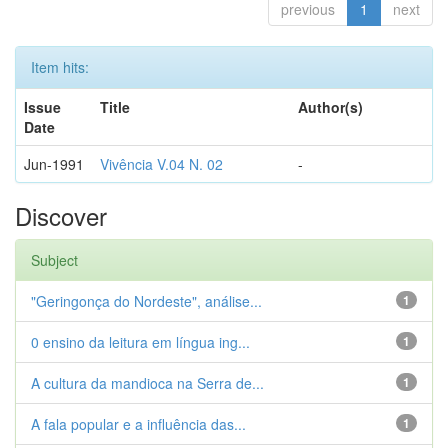
previous
1
next
Item hits:
Issue
Title
Author(s)
Date
Jun-1991
Vivência V.04 N. 02
-
Discover
Subject
"Geringonça do Nordeste", análise...
1
0 ensino da leitura em língua ing...
1
A cultura da mandioca na Serra de...
1
A fala popular e a influência das...
1