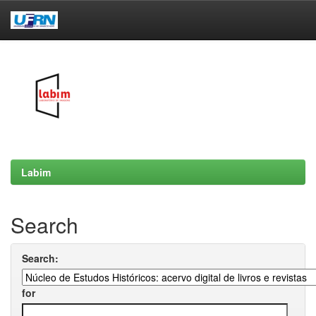
Skip
navigation
Labim
Search
Search:
for