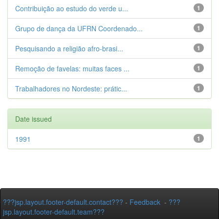
Contribuição ao estudo do verde u...
1
Grupo de dança da UFRN Coordenado...
1
Pesquisando a religião afro-brasi...
1
Remoção de favelas: muitas faces ...
1
Trabalhadores no Nordeste: prátic...
1
Date issued
1991
1
???jsp.layout.footer-default.contact???
-
Feedback
-
???
jsp.layout.footer-default.team???