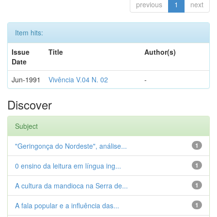
previous
1
next
Item hits:
Issue
Title
Author(s)
Date
Jun-1991
Vivência V.04 N. 02
-
Discover
Subject
"Geringonça do Nordeste", análise...
1
0 ensino da leitura em língua ing...
1
A cultura da mandioca na Serra de...
1
A fala popular e a influência das...
1