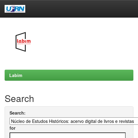
Skip
navigation
Labim
Search
Search:
for