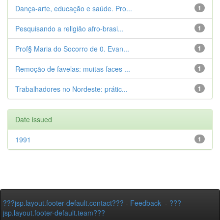
Dança-arte, educação e saúde. Pro...
1
Pesquisando a religião afro-brasi...
1
Prof§ Maria do Socorro de 0. Evan...
1
Remoção de favelas: muitas faces ...
1
Trabalhadores no Nordeste: prátic...
1
Date issued
1991
1
???jsp.layout.footer-default.contact???
-
Feedback
-
???
jsp.layout.footer-default.team???