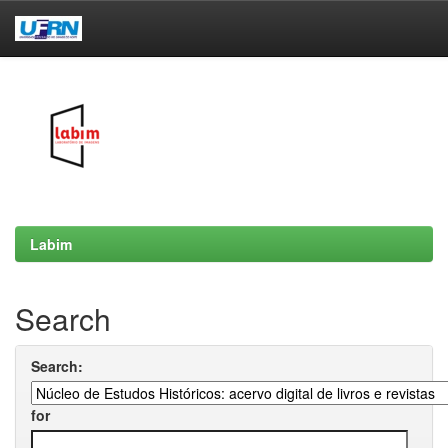
Skip
navigation
Labim
Search
Search:
for