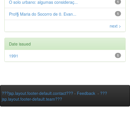
O solo urbano: algumas consideraç...
1
Prof§ Maria do Socorro de 0. Evan...
1
next >
Date issued
1991
1
???jsp.layout.footer-default.contact???
-
Feedback
-
???
jsp.layout.footer-default.team???