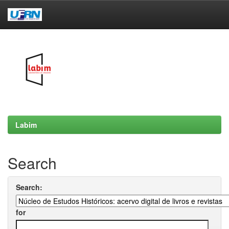
Skip
navigation
Labim
Search
Search:
for