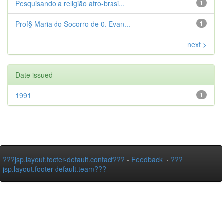
Pesquisando a religião afro-brasi...
1
Prof§ Maria do Socorro de 0. Evan...
1
next >
Date issued
1991
1
???jsp.layout.footer-default.contact???
-
Feedback
-
???
jsp.layout.footer-default.team???