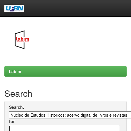
Skip
navigation
Labim
Search
Search:
for