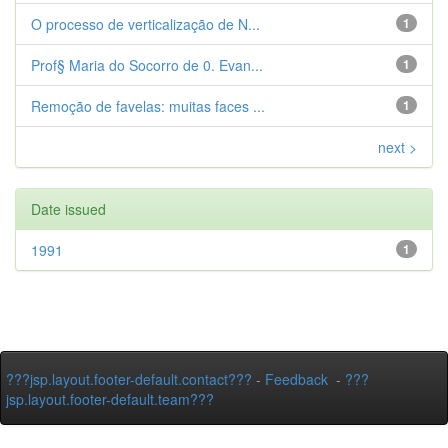
O processo de verticalização de N...
1
Prof§ Maria do Socorro de 0. Evan...
1
Remoção de favelas: muitas faces ...
1
next >
Date issued
1991
1
???jsp.layout.footer-default.contact???
-
Feedback
-
???
jsp.layout.footer-default.team???