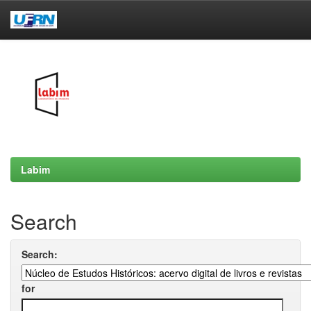
Skip
navigation
Labim
Search
Search:
for