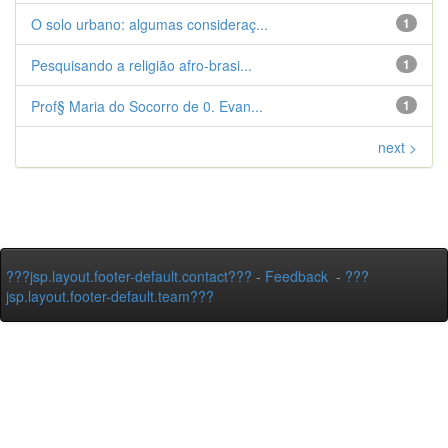
O solo urbano: algumas consideraç...
1
Pesquisando a religião afro-brasi...
1
Prof§ Maria do Socorro de 0. Evan...
1
next >
???jsp.layout.footer-default.contact???
-
Feedback
-
???
jsp.layout.footer-default.team???