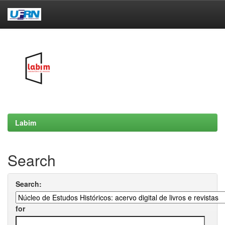
Skip
navigation
Labim
Search
Search:
for