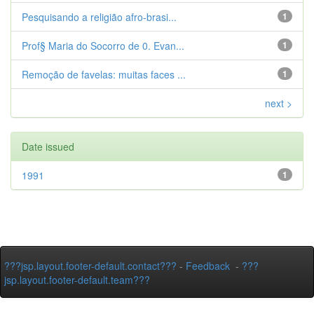
Pesquisando a religião afro-brasi...
1
Prof§ Maria do Socorro de 0. Evan...
1
Remoção de favelas: muitas faces ...
1
next >
Date issued
1991
1
???jsp.layout.footer-default.contact???
-
Feedback
-
???
jsp.layout.footer-default.team???