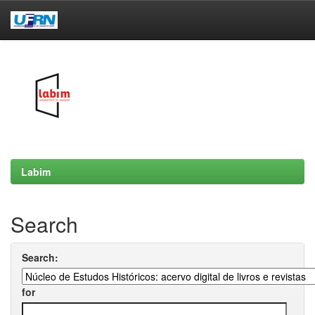
Skip
navigation
Labim
Search
Search:
for