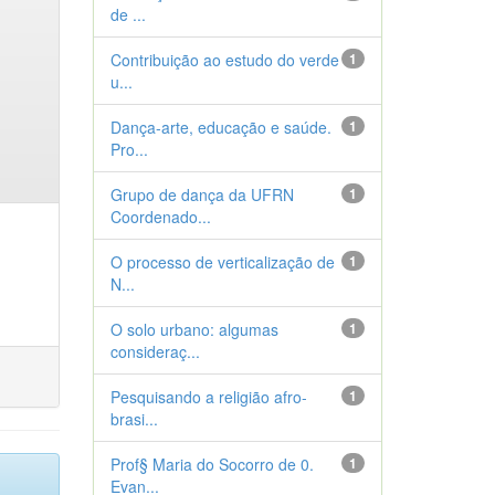
de ...
Contribuição ao estudo do verde
1
u...
Dança-arte, educação e saúde.
1
Pro...
Grupo de dança da UFRN
1
Coordenado...
O processo de verticalização de
1
N...
O solo urbano: algumas
1
consideraç...
Pesquisando a religião afro-
1
brasi...
Prof§ Maria do Socorro de 0.
1
Evan...