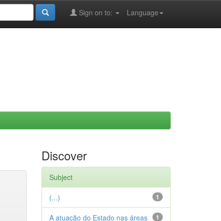
Sign on to:
Language
Discover
Subject
(...)
1
A atuação do Estado nas áreas
1