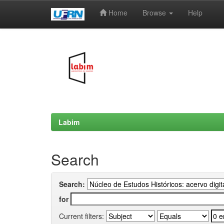
Home
Browse
Help
Skip
navigation
Labim
Search
Search:
for
Current filters: