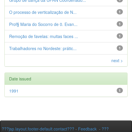
Grupo de dança da UFRN Coordenado...
O processo de verticalização de N...
1
Prof§ Maria do Socorro de 0. Evan...
1
Remoção de favelas: muitas faces ...
1
Trabalhadores no Nordeste: prátic...
1
next >
Date issued
1991
1
???jsp.layout.footer-default.contact???
-
Feedback
-
???