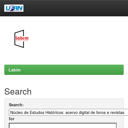
Skip
navigation
Labim
Search
Search:
for