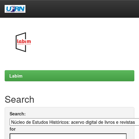
Skip
navigation
Labim
Search
Search:
for