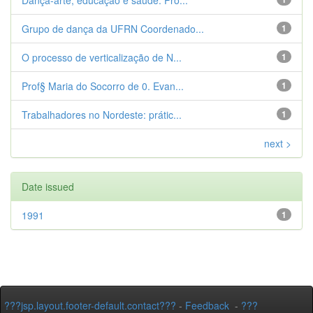
Dança-arte, educação e saúde. Pro...
Grupo de dança da UFRN Coordenado...
1
O processo de verticalização de N...
1
Prof§ Maria do Socorro de 0. Evan...
1
Trabalhadores no Nordeste: prátic...
1
next >
Date issued
1991
1
???jsp.layout.footer-default.contact???
-
Feedback
-
???