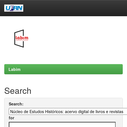
Skip
navigation
Labim
Search
Search:
for