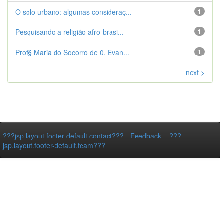
O solo urbano: algumas consideraç...
1
Pesquisando a religião afro-brasi...
1
Prof§ Maria do Socorro de 0. Evan...
1
next >
???jsp.layout.footer-default.contact???
-
Feedback
-
???
jsp.layout.footer-default.team???