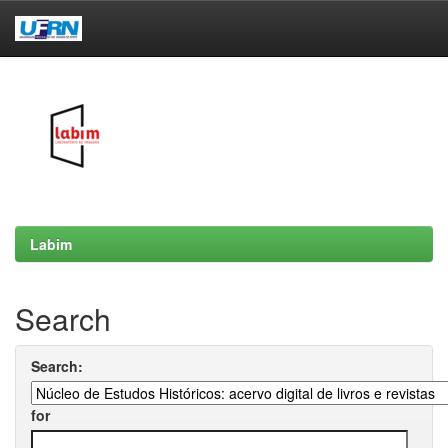
Skip
navigation
Labim
Search
Search:
for