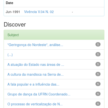
Date
Jun-1991
Vivência V.04 N. 02
-
Discover
Subject
"Geringonça do Nordeste", análise...
1
(...)
1
A atuação do Estado nas áreas de ...
1
A cultura da mandioca na Serra de...
1
A fala popular e a influência das...
1
Grupo de dança da UFRN Coordenado...
1
O processo de verticalização de N...
1