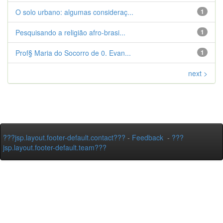
O solo urbano: algumas consideraç...
1
Pesquisando a religião afro-brasi...
1
Prof§ Maria do Socorro de 0. Evan...
1
next >
???jsp.layout.footer-default.contact???
-
Feedback
-
???
jsp.layout.footer-default.team???