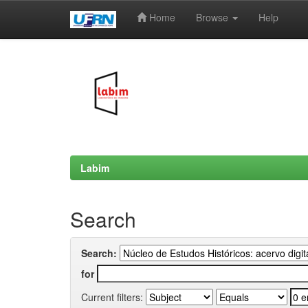
Home
Browse
Help
Skip
navigation
Labim
Search
Search:
for
Current filters: