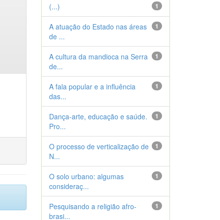
(...)
1
A atuação do Estado nas áreas
1
de ...
A cultura da mandioca na Serra
1
de...
A fala popular e a influência
1
das...
Dança-arte, educação e saúde.
1
Pro...
O processo de verticalização de
1
N...
O solo urbano: algumas
1
consideraç...
Pesquisando a religião afro-
1
brasi...