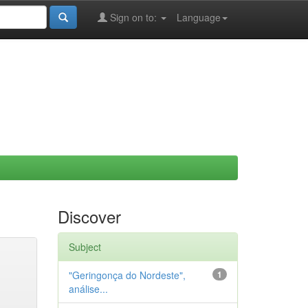
Sign on to:
Language
Discover
Subject
"Geringonça do Nordeste",
1
análise...