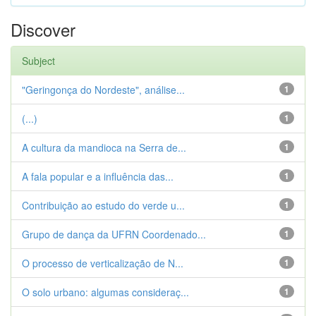
Discover
Subject
"Geringonça do Nordeste", análise...
1
(...)
1
A cultura da mandioca na Serra de...
1
A fala popular e a influência das...
1
Contribuição ao estudo do verde u...
1
Grupo de dança da UFRN Coordenado...
1
O processo de verticalização de N...
1
O solo urbano: algumas consideraç...
1