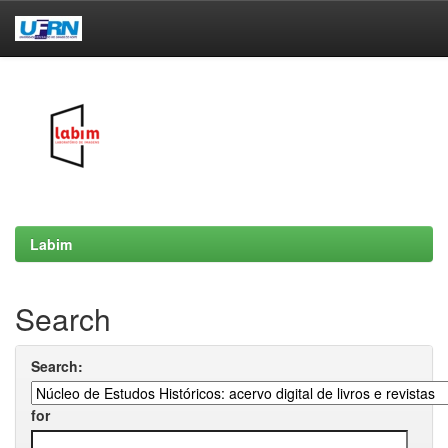
Skip
navigation
Labim
Search
Search:
for