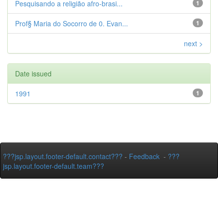
Pesquisando a religião afro-brasi...
1
Prof§ Maria do Socorro de 0. Evan...
1
next >
Date issued
1991
1
???jsp.layout.footer-default.contact???
-
Feedback
-
???
jsp.layout.footer-default.team???