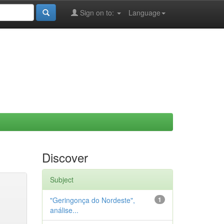
Sign on to:
Language
Discover
Subject
"Geringonça do Nordeste",
1
análise...