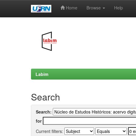
Home
Browse
Help
Skip
navigation
Labim
Search
Search:
for
Current filters: