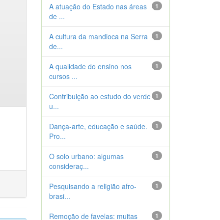
A atuação do Estado nas áreas
1
de ...
A cultura da mandioca na Serra
1
de...
A qualidade do ensino nos
1
cursos ...
Contribuição ao estudo do verde
1
u...
Dança-arte, educação e saúde.
1
Pro...
O solo urbano: algumas
1
consideraç...
Pesquisando a religião afro-
1
brasi...
Remoção de favelas: muitas
1