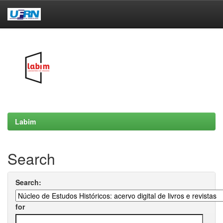
Skip
navigation
Labim
Search
Search:
for