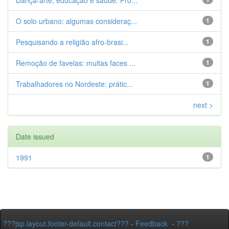
Dança-arte, educação e saúde. Pro...
O solo urbano: algumas consideraç...
1
Pesquisando a religião afro-brasi...
1
Remoção de favelas: muitas faces ...
1
Trabalhadores no Nordeste: prátic...
1
next >
Date issued
1991
1
???jsp.layout.footer-default.contact???
-
Feedback
-
???