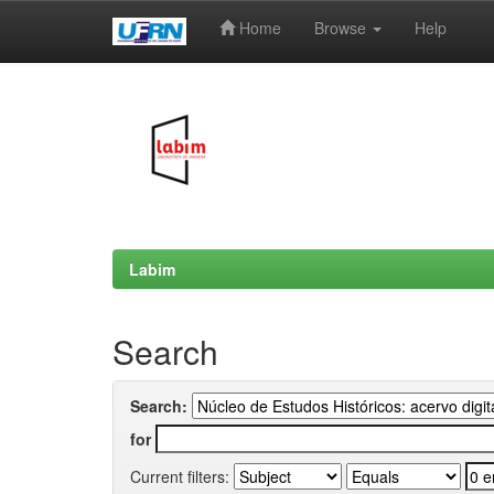
Home
Browse
Help
Skip
navigation
Labim
Search
Search:
for
Current filters: