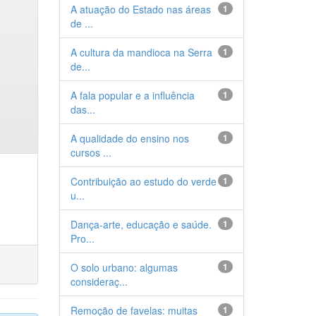
A atuação do Estado nas áreas
1
de ...
A cultura da mandioca na Serra
1
de...
A fala popular e a influência
1
das...
A qualidade do ensino nos
1
cursos ...
Contribuição ao estudo do verde
1
u...
Dança-arte, educação e saúde.
1
Pro...
O solo urbano: algumas
1
consideraç...
Remoção de favelas: muitas
1