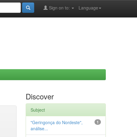
Sign on to:
Language
Discover
Subject
"Geringonça do Nordeste",
1
análise...