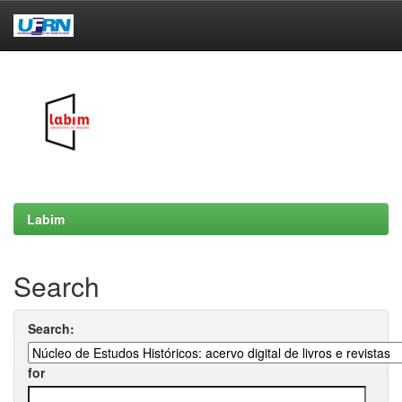
Skip
navigation
Labim
Search
Search:
for