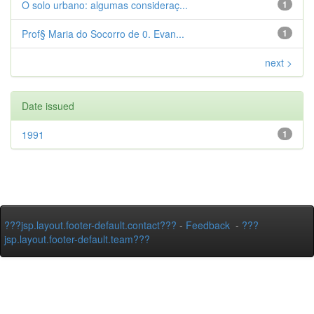
O solo urbano: algumas consideraç...
1
Prof§ Maria do Socorro de 0. Evan...
1
next >
Date issued
1991
1
???jsp.layout.footer-default.contact???
-
Feedback
-
???
jsp.layout.footer-default.team???