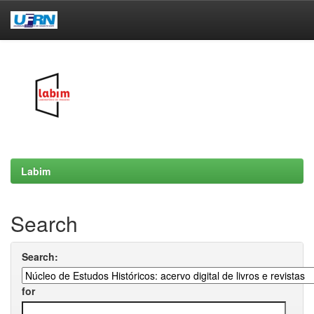
Skip
navigation
Labim
Search
Search:
for