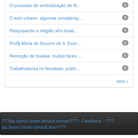
O processo de verticalização de N...
1
O solo urbano: algumas consideraç...
1
Pesquisando a religião afro-brasi...
1
Prof§ Maria do Socorro de 0. Evan...
1
Remoção de favelas: muitas faces ...
1
Trabalhadores no Nordeste: prátic...
1
next >
???jsp.layout.footer-default.contact???
-
Feedback
-
???
jsp.layout.footer-default.team???