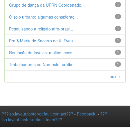
Grupo de dança da UFRN Coordenado...
1
O solo urbano: algumas consideraç...
1
Pesquisando a religião afro-brasi...
1
Prof§ Maria do Socorro de 0. Evan...
1
Remoção de favelas: muitas faces ...
1
Trabalhadores no Nordeste: prátic...
1
next >
???jsp.layout.footer-default.contact???
-
Feedback
-
???
jsp.layout.footer-default.team???