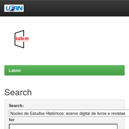
Skip
navigation
Labim
Search
Search:
for