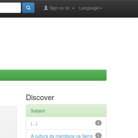
Sign on to:
Language
Discover
Subject
(...)
1
A cultura da mandioca na Serra
1