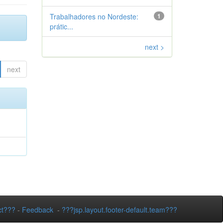
Trabalhadores no Nordeste:
1
prátic...
next >
next
ct???
-
Feedback
-
???jsp.layout.footer-default.team???