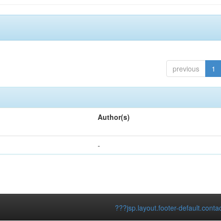
previous
1
Author(s)
-
???jsp.layout.footer-default.conta