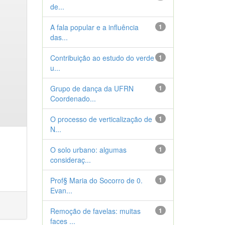
de...
A fala popular e a influência
1
das...
Contribuição ao estudo do verde
1
u...
Grupo de dança da UFRN
1
Coordenado...
O processo de verticalização de
1
N...
O solo urbano: algumas
1
consideraç...
Prof§ Maria do Socorro de 0.
1
Evan...
Remoção de favelas: muitas
1
faces ...