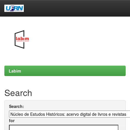
Skip
navigation
Labim
Search
Search:
for