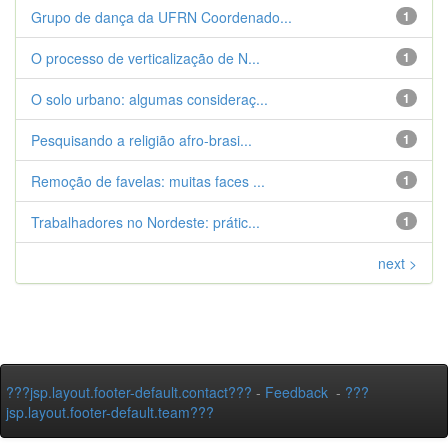
Grupo de dança da UFRN Coordenado...
1
O processo de verticalização de N...
1
O solo urbano: algumas consideraç...
1
Pesquisando a religião afro-brasi...
1
Remoção de favelas: muitas faces ...
1
Trabalhadores no Nordeste: prátic...
1
next >
???jsp.layout.footer-default.contact???
-
Feedback
-
???
jsp.layout.footer-default.team???