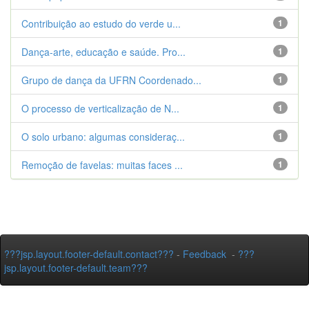
Contribuição ao estudo do verde u...
1
Dança-arte, educação e saúde. Pro...
1
Grupo de dança da UFRN Coordenado...
1
O processo de verticalização de N...
1
O solo urbano: algumas consideraç...
1
Remoção de favelas: muitas faces ...
1
???jsp.layout.footer-default.contact???
-
Feedback
-
???
jsp.layout.footer-default.team???