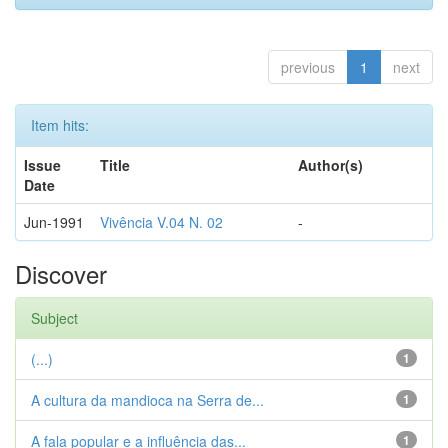
previous
1
next
Item hits:
Issue
Title
Author(s)
Date
Jun-1991
Vivência V.04 N. 02
-
Discover
Subject
(...)
1
A cultura da mandioca na Serra de...
1
A fala popular e a influência das...
1