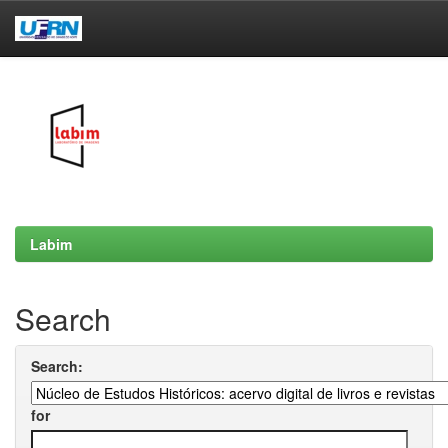
Skip
navigation
Labim
Search
Search:
for