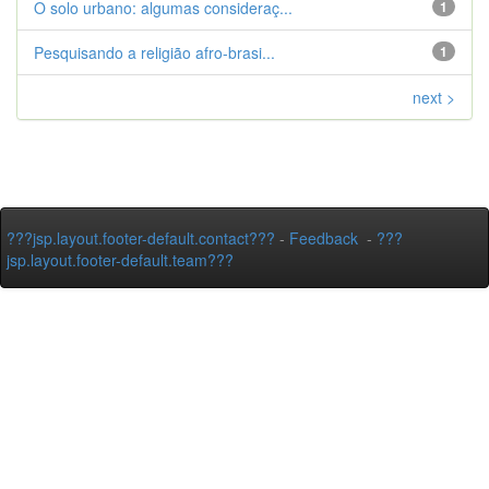
O solo urbano: algumas consideraç...
1
Pesquisando a religião afro-brasi...
1
next >
???jsp.layout.footer-default.contact???
-
Feedback
-
???
jsp.layout.footer-default.team???