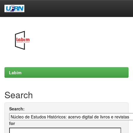
Skip
navigation
Labim
Search
Search:
for