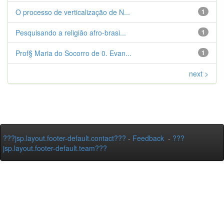
O processo de verticalização de N...
1
Pesquisando a religião afro-brasi...
1
Prof§ Maria do Socorro de 0. Evan...
1
next >
???jsp.layout.footer-default.contact???
-
Feedback
-
???
jsp.layout.footer-default.team???