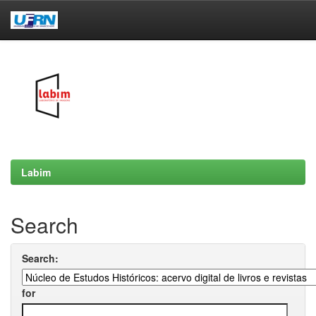
Skip
navigation
Labim
Search
Search:
for