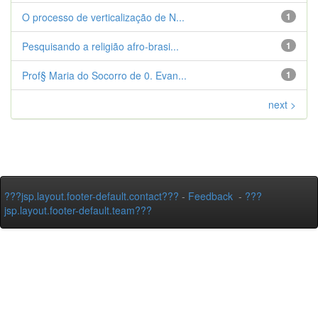
O processo de verticalização de N...
1
Pesquisando a religião afro-brasi...
1
Prof§ Maria do Socorro de 0. Evan...
1
next >
???jsp.layout.footer-default.contact???
-
Feedback
-
???
jsp.layout.footer-default.team???