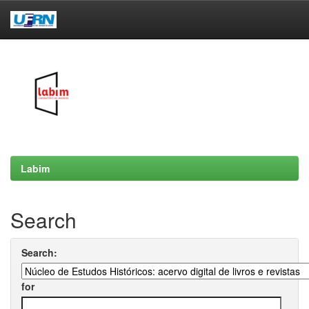
Skip
navigation
Labim
Search
Search:
for