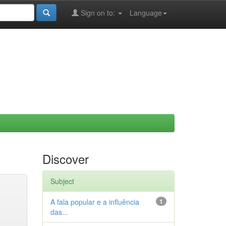
Sign on to:
Language
Discover
Subject
A fala popular e a influência
1
das...