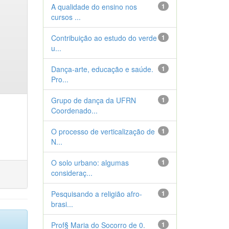
A qualidade do ensino nos
1
cursos ...
Contribuição ao estudo do verde
1
u...
Dança-arte, educação e saúde.
1
Pro...
Grupo de dança da UFRN
1
Coordenado...
O processo de verticalização de
1
N...
O solo urbano: algumas
1
consideraç...
Pesquisando a religião afro-
1
brasi...
Prof§ Maria do Socorro de 0.
1