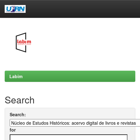
Skip
navigation
Labim
Search
Search:
for