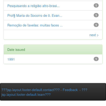
Pesquisando a religião afro-brasi...
1
Prof§ Maria do Socorro de 0. Evan...
1
Remoção de favelas: muitas faces ...
1
next >
Date issued
1991
1
???jsp.layout.footer-default.contact???
-
Feedback
-
???
jsp.layout.footer-default.team???