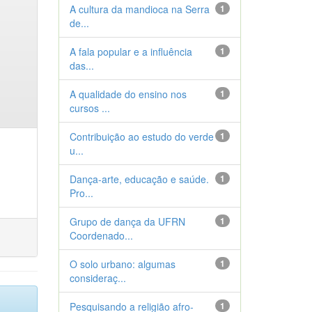
A cultura da mandioca na Serra
1
de...
A fala popular e a influência
1
das...
A qualidade do ensino nos
1
cursos ...
Contribuição ao estudo do verde
1
u...
Dança-arte, educação e saúde.
1
Pro...
Grupo de dança da UFRN
1
Coordenado...
O solo urbano: algumas
1
consideraç...
Pesquisando a religião afro-
1