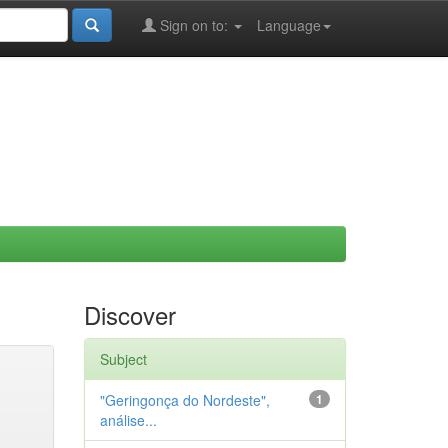
Sign on to:
Language
Discover
Subject
"Geringonça do Nordeste",
1
análise...