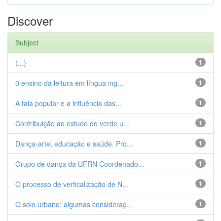
Discover
Subject
(...)
1
0 ensino da leitura em língua ing...
1
A fala popular e a influência das...
1
Contribuição ao estudo do verde u...
1
Dança-arte, educação e saúde. Pro...
1
Grupo de dança da UFRN Coordenado...
1
O processo de verticalização de N...
1
O solo urbano: algumas consideraç...
1