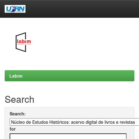
Skip
navigation
Labim
Search
Search:
for