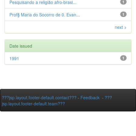
Pesquisando a religião afro-brasi...
1
Prof§ Maria do Socorro de 0. Evan...
1
next >
Date issued
1991
1
???jsp.layout.footer-default.contact???
-
Feedback
-
???
jsp.layout.footer-default.team???