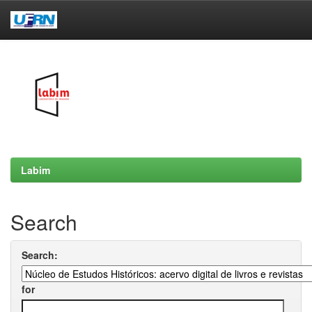
Skip
navigation
Labim
Search
Search:
for