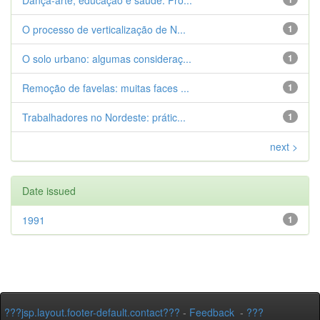
Dança-arte, educação e saúde. Pro...
O processo de verticalização de N...
1
O solo urbano: algumas consideraç...
1
Remoção de favelas: muitas faces ...
1
Trabalhadores no Nordeste: prátic...
1
next >
Date issued
1991
1
???jsp.layout.footer-default.contact???
-
Feedback
-
???