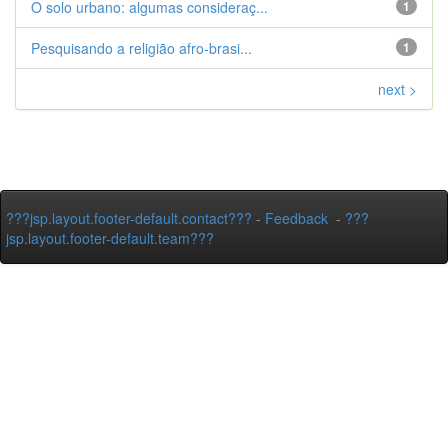
O solo urbano: algumas consideraç...
1
Pesquisando a religião afro-brasi...
1
next >
???jsp.layout.footer-default.contact???
-
Feedback
-
???
jsp.layout.footer-default.team???