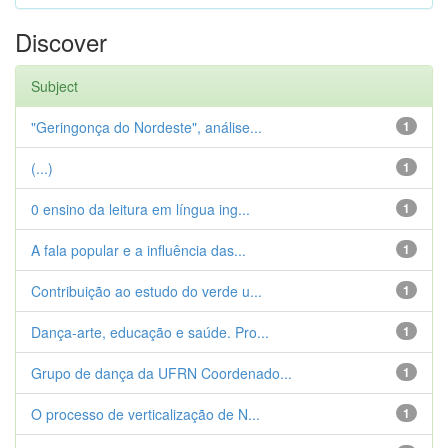
Discover
Subject
"Geringonça do Nordeste", análise...
1
(...)
1
0 ensino da leitura em língua ing...
1
A fala popular e a influência das...
1
Contribuição ao estudo do verde u...
1
Dança-arte, educação e saúde. Pro...
1
Grupo de dança da UFRN Coordenado...
1
O processo de verticalização de N...
1