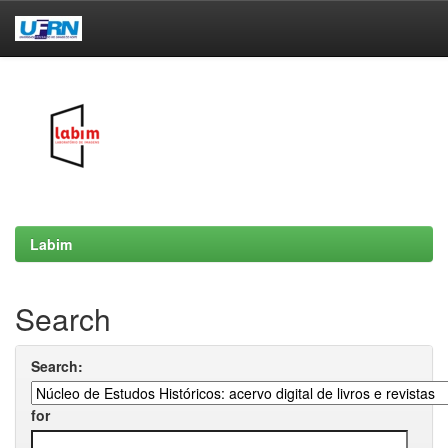
Skip
navigation
Labim
Search
Search:
for