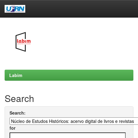
Skip
navigation
Labim
Search
Search:
for