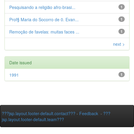
Pesquisando a religião afro-brasi...
1
Prof§ Maria do Socorro de 0. Evan...
1
Remoção de favelas: muitas faces ...
1
next >
Date issued
1991
1
???jsp.layout.footer-default.contact???
-
Feedback
-
???
jsp.layout.footer-default.team???