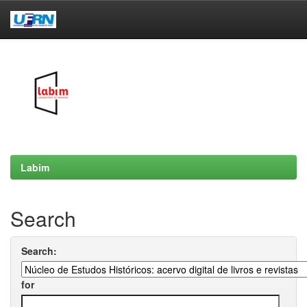
Skip
navigation
Labim
Search
Search:
for