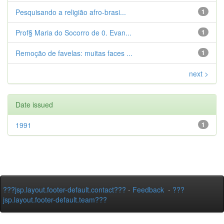
Pesquisando a religião afro-brasi...
1
Prof§ Maria do Socorro de 0. Evan...
1
Remoção de favelas: muitas faces ...
1
next >
Date issued
1991
1
???jsp.layout.footer-default.contact???
-
Feedback
-
???
jsp.layout.footer-default.team???