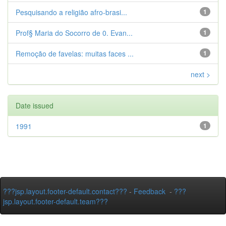
Pesquisando a religião afro-brasi...
1
Prof§ Maria do Socorro de 0. Evan...
1
Remoção de favelas: muitas faces ...
1
next >
Date issued
1991
1
???jsp.layout.footer-default.contact???
-
Feedback
-
???
jsp.layout.footer-default.team???