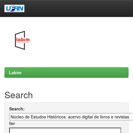
Skip
navigation
Labim
Search
Search:
for