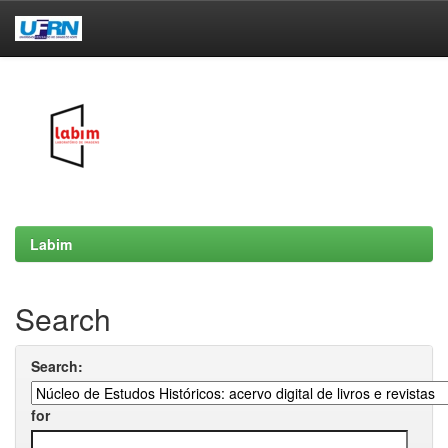
Skip
navigation
Labim
Search
Search:
for