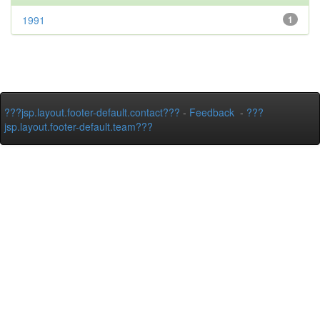
1991
1
???jsp.layout.footer-default.contact???
-
Feedback
-
???
jsp.layout.footer-default.team???