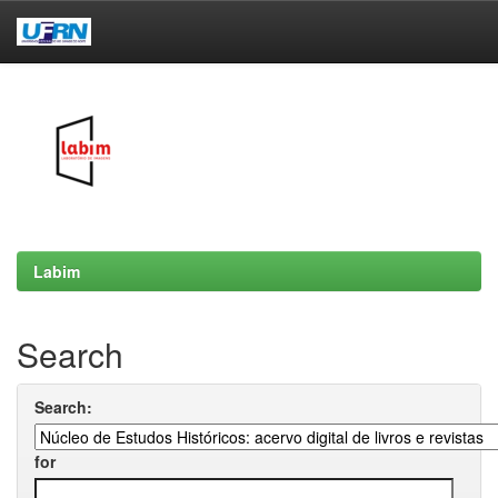
Skip
navigation
Labim
Search
Search:
for