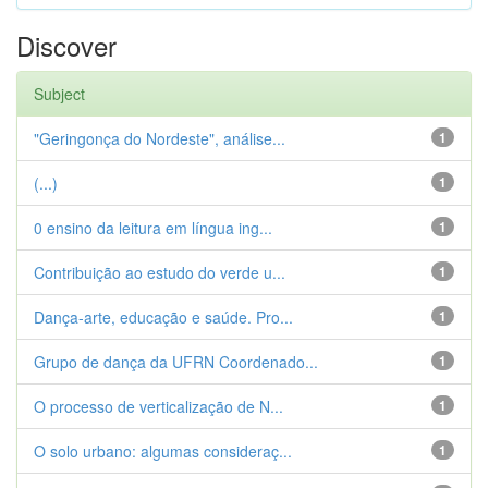
Discover
Subject
"Geringonça do Nordeste", análise...
1
(...)
1
0 ensino da leitura em língua ing...
1
Contribuição ao estudo do verde u...
1
Dança-arte, educação e saúde. Pro...
1
Grupo de dança da UFRN Coordenado...
1
O processo de verticalização de N...
1
O solo urbano: algumas consideraç...
1