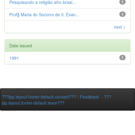
Pesquisando a religião afro-brasi...
1
Prof§ Maria do Socorro de 0. Evan...
1
next >
Date issued
1991
1
???jsp.layout.footer-default.contact???
-
Feedback
-
???
jsp.layout.footer-default.team???