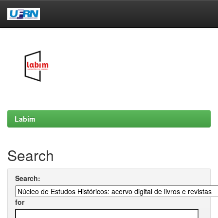
Skip
navigation
Labim
Search
Search:
for