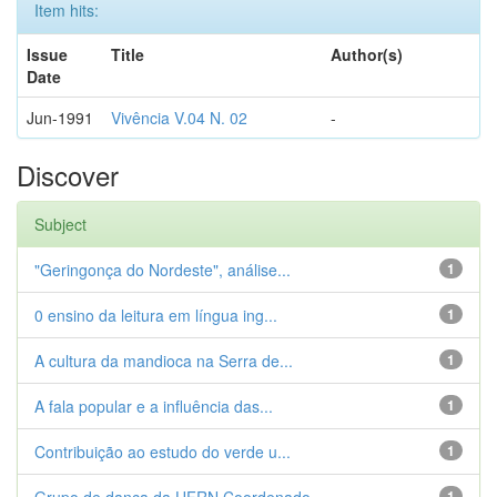
Item hits:
Issue
Title
Author(s)
Date
Jun-1991
Vivência V.04 N. 02
-
Discover
Subject
"Geringonça do Nordeste", análise...
1
0 ensino da leitura em língua ing...
1
A cultura da mandioca na Serra de...
1
A fala popular e a influência das...
1
Contribuição ao estudo do verde u...
1
1