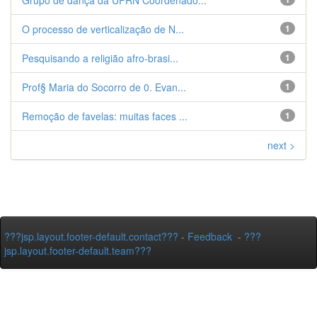
Grupo de dança da UFRN Coordenado...
O processo de verticalização de N...
1
Pesquisando a religião afro-brasi...
1
Prof§ Maria do Socorro de 0. Evan...
1
Remoção de favelas: muitas faces ...
1
next >
???jsp.layout.footer-default.contact???
-
Feedback
-
???
jsp.layout.footer-default.team???