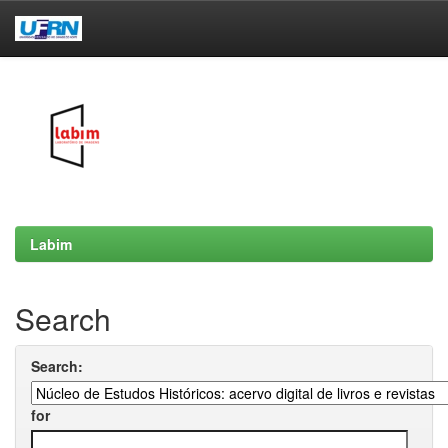
Skip
navigation
Labim
Search
Search:
for