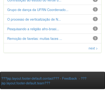
Contribuição ao estudo do verde u...
Grupo de dança da UFRN Coordenado...
1
O processo de verticalização de N...
1
Pesquisando a religião afro-brasi...
1
Remoção de favelas: muitas faces ...
1
next >
???jsp.layout.footer-default.contact???
-
Feedback
-
???
jsp.layout.footer-default.team???