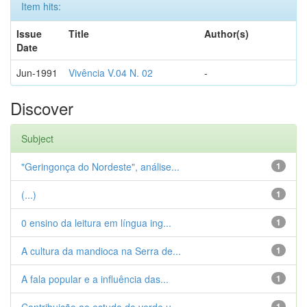
Item hits:
Issue
Title
Author(s)
Date
Jun-1991
Vivência V.04 N. 02
-
Discover
Subject
"Geringonça do Nordeste", análise...
1
(...)
1
0 ensino da leitura em língua ing...
1
A cultura da mandioca na Serra de...
1
A fala popular e a influência das...
1
1