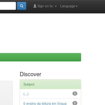
Sign on to:
Language
Discover
Subject
(...)
1
0 ensino da leitura em língua
1