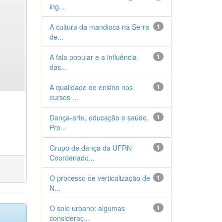
ing...
A cultura da mandioca na Serra
1
de...
A fala popular e a influência
1
das...
A qualidade do ensino nos
1
cursos ...
Dança-arte, educação e saúde.
1
Pro...
Grupo de dança da UFRN
1
Coordenado...
O processo de verticalização de
1
N...
O solo urbano: algumas
1
consideraç...