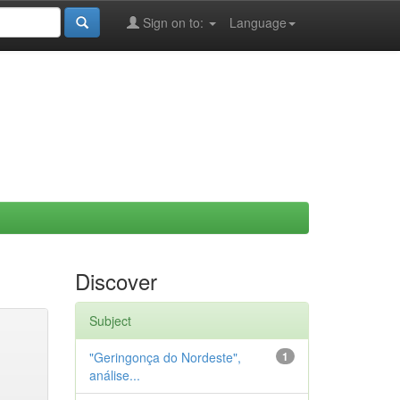
Sign on to:
Language
Discover
Subject
"Geringonça do Nordeste",
1
análise...