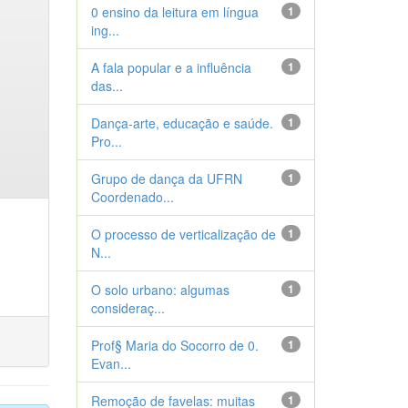
0 ensino da leitura em língua
1
ing...
A fala popular e a influência
1
das...
Dança-arte, educação e saúde.
1
Pro...
Grupo de dança da UFRN
1
Coordenado...
O processo de verticalização de
1
N...
O solo urbano: algumas
1
consideraç...
Prof§ Maria do Socorro de 0.
1
Evan...
Remoção de favelas: muitas
1